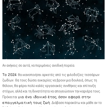
Αν ανήκεις σε αυτά, να περιμένεις ανοδική πορεία.
Το 2024
θα ικανοποιήσει αρκετές από τις φιλοδοξίες τεσσάρων
ζωδίων. Θα τους δώσει ευκαιρίες να βρουν μια δουλειά, όπως τη
θέλουν, θα φέρει πολύ καλές εργασιακές συνθήκες και επίτευξη
στόχων, αλλά και τη δυνατότητα να απογειώσουν την καριέρα τους.
Πρόκειται
για ένα ιδανικό έτος, όσον αφορά στην
επαγγελματική τους ζωή
. Διάβασε παρακάτω και μάθε αν το