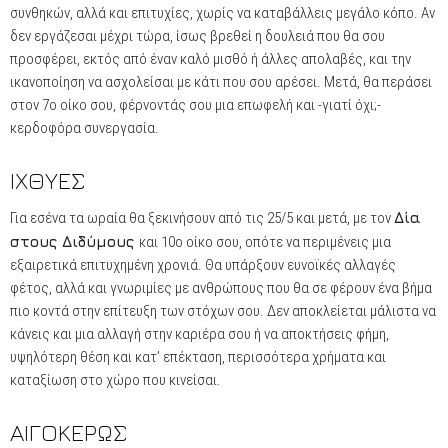
συνθηκών, αλλά και επιτυχίες, χωρίς να καταβάλλεις μεγάλο κόπο. Αν
δεν εργάζεσαι μέχρι τώρα, ίσως βρεθεί η δουλειά που θα σου
προσφέρει, εκτός από έναν καλό μισθό ή άλλες απολαβές, και την
ικανοποίηση να ασχολείσαι με κάτι που σου αρέσει. Μετά, θα περάσει
στον 7ο οίκο σου, φέρνοντάς σου μια επωφελή και -γιατί όχι;-
κερδοφόρα συνεργασία.
ΙΧΘΥΕΣ
Για εσένα τα ωραία θα ξεκινήσουν από τις 25/5 και μετά, με τον
Δία
στους Διδύμους
και 10ο οίκο σου, οπότε να περιμένεις μια
εξαιρετικά επιτυχημένη χρονιά. Θα υπάρξουν ευνοϊκές αλλαγές
φέτος, αλλά και γνωριμίες με ανθρώπους που θα σε φέρουν ένα βήμα
πιο κοντά στην επίτευξη των στόχων σου. Δεν αποκλείεται μάλιστα να
κάνεις και μια αλλαγή στην καριέρα σου ή να αποκτήσεις φήμη,
υψηλότερη θέση και κατ’ επέκταση, περισσότερα χρήματα και
καταξίωση στο χώρο που κινείσαι.
ΑΙΓΟΚΕΡΩΣ