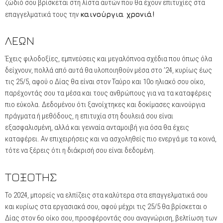
ζώδιό σου βρίσκεται στη λίστα αυτών που θα έχουν επιτυχίες στα
επαγγελματικά τους την
καινούργια χρονιά!
ΛΕΩΝ
Έχεις φιλοδοξίες, εμπνεύσεις και μεγαλόπνοα σχέδια που όπως όλα
δείχνουν, πολλά από αυτά θα υλοποιηθούν μέσα στο ’24, κυρίως έως
τις 25/5, αφού ο Δίας θα είναι στον Ταύρο και 10ο ηλιακό σου οίκο,
παρέχοντάς σου τα μέσα και τους ανθρώπους για να τα καταφέρεις
πιο εύκολα. Δεδομένου ότι ξανοίχτηκες και δοκίμασες καινούργια
πράγματα ή μεθόδους, η επιτυχία στη δουλειά σου είναι
εξασφαλισμένη, αλλά και γενναία ανταμοιβή για όσα θα έχεις
καταφέρει. Αν επιχειρήσεις και να ασχοληθείς πιο ενεργά με τα κοινά,
τότε να ξέρεις ότι η διάκρισή σου είναι δεδομένη.
ΤΟΞΟΤΗΣ
Το 2024, μπορείς να ελπίζεις στα καλύτερα στα επαγγελματικά σου
και κυρίως στα εργασιακά σου, αφού μέχρι τις 25/5 θα βρίσκεται ο
Δίας στον 6ο οίκο σου, προσφέροντάς σου αναγνώριση, βελτίωση των