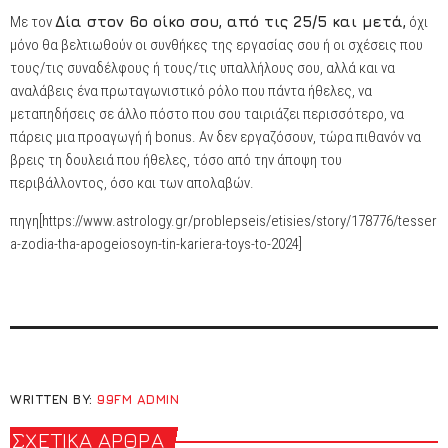
Με τον
Δία στον 6ο οίκο σου, από τις 25/5 και μετά,
όχι
μόνο θα βελτιωθούν οι συνθήκες της εργασίας σου ή οι σχέσεις που
τους/τις συναδέλφους ή τους/τις υπαλλήλους σου, αλλά και να
αναλάβεις ένα πρωταγωνιστικό ρόλο που πάντα ήθελες, να
μεταπηδήσεις σε άλλο πόστο που σου ταιριάζει περισσότερο, να
πάρεις μια προαγωγή ή bonus. Αν δεν εργαζόσουν, τώρα πιθανόν να
βρεις τη δουλειά που ήθελες, τόσο από την άποψη του
περιβάλλοντος, όσο και των απολαβών.
πηγη[https://www.astrology.gr/problepseis/etisies/story/178776/tesser
a-zodia-tha-apogeiosoyn-tin-kariera-toys-to-2024]
WRITTEN BY:
99FM ADMIN
ΣΧΕΤΙΚΆ ΆΡΘΡΑ