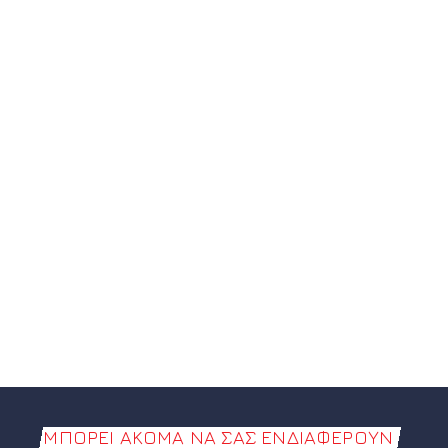
Όλες οι επιτυχίες παίζουν
εδω!
ΜΠΟΡΕΊ ΑΚΌΜΑ ΝΑ ΣΑΣ ΕΝΔΙΑΦΈΡΟΥΝ