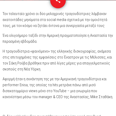
share
email
Τον τελευταίο χρόνο οι δύο μελαχρινές τραγουδίστριες λάμβαναν
εκατοντάδες μηνύματα στα social media σχετικά με την ομοιότητά
τους, με τον κόσμο να ζητάει έντονα μια συνεργασία μεταξύ τους
Ένα ολιγοήμερο ταξίδι στην Αμερική πραγματοποίησε η Αναστασία την
περασμένη εβδομάδα.
Η τραγουδίστρια «φαινόμενο» της ελληνικής δισκογραφίας, ανάμεσα
στις επιτυχημένες της εμφανίσεις στο Έναστρον με τις Μέλισσες, και
τον Σάκη Ρούβα βρέθηκε πριν από λίγες μέρες για επαγγελματικούς
σκοπούς στη Νέα Υόρκη.
Αφορμή ήταν η συνάντηση της με την Αμερικανή τραγουδίστρια και
performer Enisa, της οποίας τα hits μετράνε πάνω από μισό
δισεκατομμύριο views μόνο στο YouTube – μια γνωριμία που
κανονίστηκε μέσω του manager & CEO της Αναστασίας, Mike Σταθάκη.