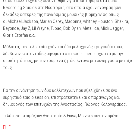
Οι δύο καλλιτέχνιδες συναντήθηκαν για πρώτη φορά στα Quad
Recording Studios στη Νέα Υόρκη, στα οποία έχουν ηχογραφήσει
δεκάδες αστέρες της παγκόσμιας μουσικής βιομηχανίας όπως
οι Michael Jackson, Mariah Carey, Madonna, whitney Houston, Shakira,
Beyonce, Jay Z, Lil Wayne, Tupac, Bob Dylan, Metallica, Mick Jagger,
Gloria Estefan κ.α.
Μάλιστα, τον τελευταίο χρόνο οι δύο μελαχρινές τραγουδίστριες
λάμβαναν εκατοντάδες μηνύματα στα social media σχετικά με την
ομοιότητά τους, με τον κόσμο να ζητάει έντονα μια συνεργασία μεταξύ
τους.
Για την συνάντηση των δύο καλλιτεχνών που εξελίχθηκε σε ένα
εκρηκτικό studio session, επιστρατεύτηκε και ο παραγωγός και
δημιουργός των επιτυχιών της Αναστασίας, Γιώργος Καλογεράκος.
Τι λέτε να ετοιμάζουν Αναστασία & Enisa; Μείνετε συντονισμένοι!
ΠΗΓΗ